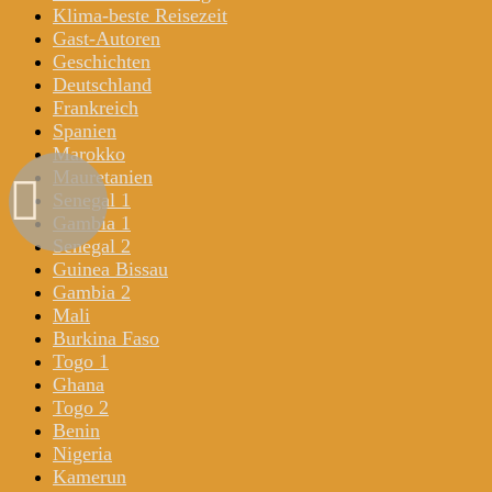
Klima-beste Reisezeit
Gast-Autoren
Geschichten
Deutschland
Frankreich
Spanien
Marokko
Mauretanien
Senegal 1
Gambia 1
Senegal 2
Guinea Bissau
Gambia 2
Mali
Burkina Faso
Togo 1
Ghana
Togo 2
Benin
Nigeria
Kamerun