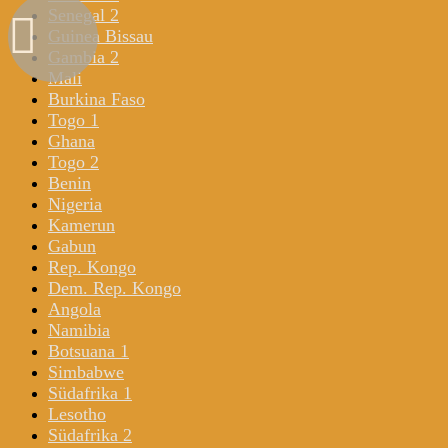
Senegal 2
Guinea Bissau
Gambia 2
Mali
Burkina Faso
Togo 1
Ghana
Togo 2
Benin
Nigeria
Kamerun
Gabun
Rep. Kongo
Dem. Rep. Kongo
Angola
Namibia
Botsuana 1
Simbabwe
Südafrika 1
Lesotho
Südafrika 2