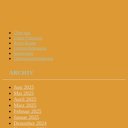
Dani und Didi unterwegs
Menu
Widgets
Search
Skip
Über uns
to
Unser Fahrzeug
content
Reise-Route
Grenzerfahrungen
Impressum
Datenschutzerklärung
ARCHIV
Juni 2025
Mai 2025
April 2025
März 2025
Februar 2025
Januar 2025
Dezember 2024