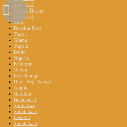
Senegal 2
Guinea Bissau
Gambia 2
Mali
Burkina Faso
Togo 1
Ghana
Togo 2
Benin
Nigeria
Kamerun
Gabun
Rep. Kongo
Dem. Rep. Kongo
Angola
Namibia
Botsuana 1
Simbabwe
Südafrika 1
Lesotho
Südafrika 2