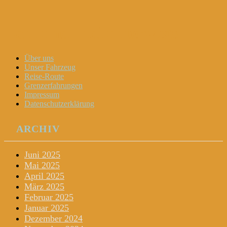
Dani und Didi unterwegs
Menu
Widgets
Search
Skip
Über uns
to
Unser Fahrzeug
content
Reise-Route
Grenzerfahrungen
Impressum
Datenschutzerklärung
ARCHIV
Juni 2025
Mai 2025
April 2025
März 2025
Februar 2025
Januar 2025
Dezember 2024