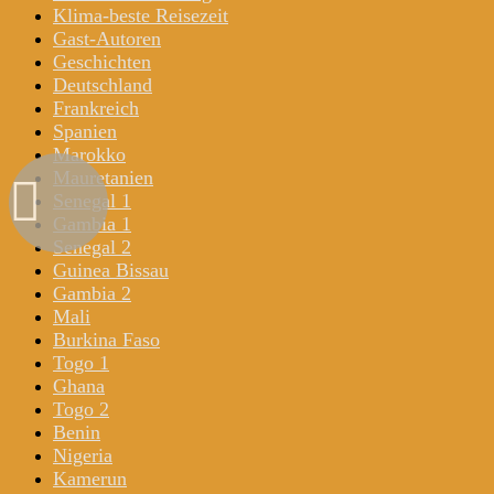
Klima-beste Reisezeit
Gast-Autoren
Geschichten
Deutschland
Frankreich
Spanien
Marokko
Mauretanien
Senegal 1
Gambia 1
Senegal 2
Guinea Bissau
Gambia 2
Mali
Burkina Faso
Togo 1
Ghana
Togo 2
Benin
Nigeria
Kamerun