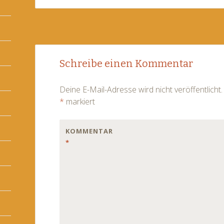
Post
←
→
Schreibe einen Kommentar
navigation
Deine E-Mail-Adresse wird nicht veröffentlicht.
*
markiert
KOMMENTAR
*