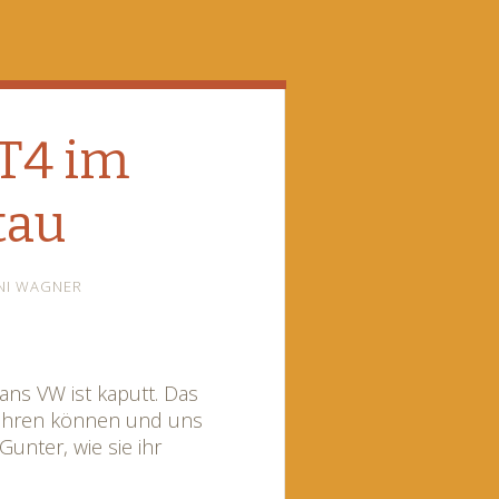
T4 im
tau
NI WAGNER
ns VW ist kaputt. Das
fahren können und uns
unter, wie sie ihr