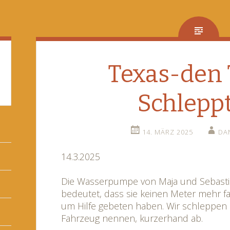
Texas-den 
Schlepp
14. MÄRZ 2025
DA
14.3.2025
Die Wasserpumpe von Maja und Sebastia
bedeutet, dass sie keinen Meter mehr 
um Hilfe gebeten haben. Wir schleppen G
Fahrzeug nennen, kurzerhand ab.