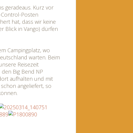
ns geradeaus. Kurz vor
-Control-Posten
ert hat, dass wir keine
r Blick in Vango) dürfen
nem Campingplatz, wo
 Deutschland warten. Beim
unsere Reisezeit
ns den Big Bend NP
dort aufhalten und mit
 schon angeliefert, so
können.