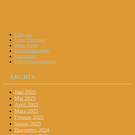
Dani und Didi unterwegs
Menu
Widgets
Search
Skip
Über uns
to
Unser Fahrzeug
content
Reise-Route
Grenzerfahrungen
Impressum
Datenschutzerklärung
ARCHIV
Juni 2025
Mai 2025
April 2025
März 2025
Februar 2025
Januar 2025
Dezember 2024