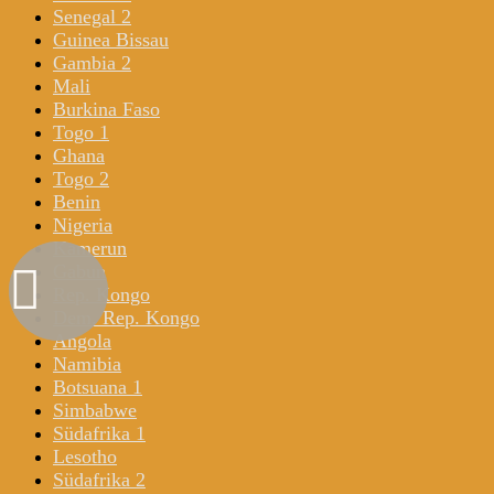
Senegal 2
Guinea Bissau
Gambia 2
Mali
Burkina Faso
Togo 1
Ghana
Togo 2
Benin
Nigeria
Kamerun
Gabun
Rep. Kongo
Dem. Rep. Kongo
Angola
Namibia
Botsuana 1
Simbabwe
Südafrika 1
Lesotho
Südafrika 2