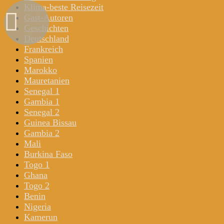
Klima-beste Reisezeit
Gast-Autoren
Geschichten
Deutschland
Frankreich
Spanien
Marokko
Mauretanien
Senegal 1
Gambia 1
Senegal 2
Guinea Bissau
Gambia 2
Mali
Burkina Faso
Togo 1
Ghana
Togo 2
Benin
Nigeria
Kamerun