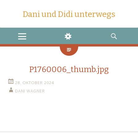
Dani und Didi unterwegs
MENU
WIDGETS
SEARCH
P1760006_thumb.jpg
28. OKTOBER 2024
DANI WAGNER
←