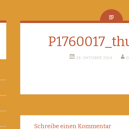
P1760017_th
28. OKTOBER 2024
D
Post
←
Schreibe einen Kommentar