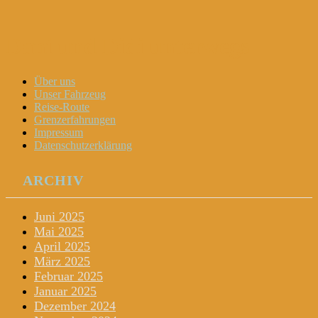
Dani und Didi unterwegs
Menu
Widgets
Search
Skip
Über uns
to
Unser Fahrzeug
content
Reise-Route
Grenzerfahrungen
Impressum
Datenschutzerklärung
ARCHIV
Juni 2025
Mai 2025
April 2025
März 2025
Februar 2025
Januar 2025
Dezember 2024