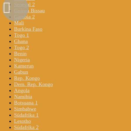
Senegal 2
Guinea Bissau
Gambia 2
Mali
Burkina Faso
Togo 1
Ghana
Togo 2
Benin
Nigeria
Kamerun
Gabun
Rep. Kongo
Dem. Rep. Kongo
Angola
Namibia
Botsuana 1
Simbabwe
Südafrika 1
Lesotho
Südafrika 2