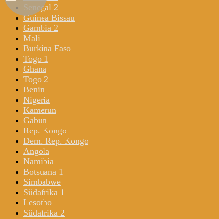
Senegal 2
Guinea Bissau
Gambia 2
Mali
Burkina Faso
Togo 1
Ghana
Togo 2
Benin
Nigeria
Kamerun
Gabun
Rep. Kongo
Dem. Rep. Kongo
Angola
Namibia
Botsuana 1
Simbabwe
Südafrika 1
Lesotho
Südafrika 2