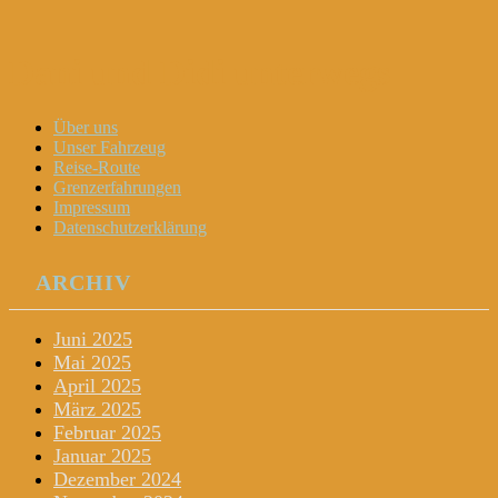
Dani und Didi unterwegs
Menu
Widgets
Search
Skip
Über uns
to
Unser Fahrzeug
content
Reise-Route
Grenzerfahrungen
Impressum
Datenschutzerklärung
ARCHIV
Juni 2025
Mai 2025
April 2025
März 2025
Februar 2025
Januar 2025
Dezember 2024