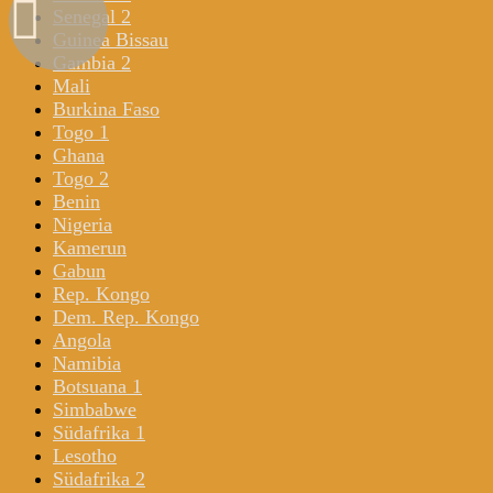
Senegal 2
Guinea Bissau
Gambia 2
Mali
Burkina Faso
Togo 1
Ghana
Togo 2
Benin
Nigeria
Kamerun
Gabun
Rep. Kongo
Dem. Rep. Kongo
Angola
Namibia
Botsuana 1
Simbabwe
Südafrika 1
Lesotho
Südafrika 2