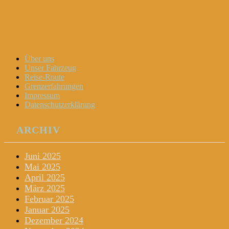
Dani und Didi unterwegs
Menu
Widgets
Search
Skip
Über uns
to
Unser Fahrzeug
content
Reise-Route
Grenzerfahrungen
Impressum
Datenschutzerklärung
ARCHIV
Juni 2025
Mai 2025
April 2025
März 2025
Februar 2025
Januar 2025
Dezember 2024