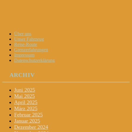
Dani und Didi unterwegs
Menu
Widgets
Search
Skip
Über uns
to
Unser Fahrzeug
content
Reise-Route
Grenzerfahrungen
Impressum
Datenschutzerklärung
ARCHIV
Juni 2025
Mai 2025
April 2025
März 2025
Februar 2025
Januar 2025
Dezember 2024