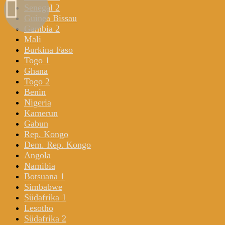
Senegal 2
Guinea Bissau
Gambia 2
Mali
Burkina Faso
Togo 1
Ghana
Togo 2
Benin
Nigeria
Kamerun
Gabun
Rep. Kongo
Dem. Rep. Kongo
Angola
Namibia
Botsuana 1
Simbabwe
Südafrika 1
Lesotho
Südafrika 2