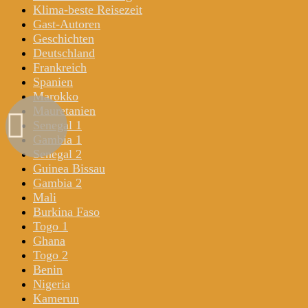
Klima-beste Reisezeit
Gast-Autoren
Geschichten
Deutschland
Frankreich
Spanien
Marokko
Mauretanien
Senegal 1
Gambia 1
Senegal 2
Guinea Bissau
Gambia 2
Mali
Burkina Faso
Togo 1
Ghana
Togo 2
Benin
Nigeria
Kamerun