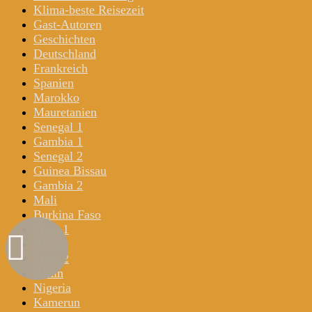
Klima-beste Reisezeit
Gast-Autoren
Geschichten
Deutschland
Frankreich
Spanien
Marokko
Mauretanien
Senegal 1
Gambia 1
Senegal 2
Guinea Bissau
Gambia 2
Mali
Burkina Faso
Togo 1
Ghana
Togo 2
Benin
Nigeria
Kamerun