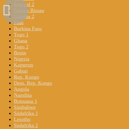
Senegal 2
Guinea Bissau
Gambia 2
Mali
Burkina Faso
Togo 1
Ghana
Togo 2
Benin
Nigeria
Kamerun
Gabun
Rep. Kongo
Dem. Rep. Kongo
Angola
Namibia
Botsuana 1
Simbabwe
Südafrika 1
Lesotho
Südafrika 2