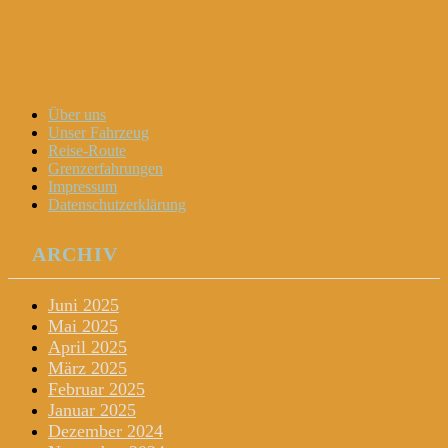
Dani und Didi unterwegs
Menu
Widgets
Search
Skip
Über uns
to
Unser Fahrzeug
content
Reise-Route
Grenzerfahrungen
Impressum
Datenschutzerklärung
ARCHIV
Juni 2025
Mai 2025
April 2025
März 2025
Februar 2025
Januar 2025
Dezember 2024