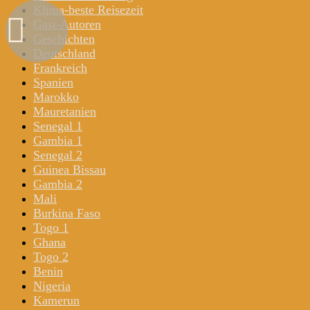
Klima-beste Reisezeit
Gast-Autoren
Geschichten
Deutschland
Frankreich
Spanien
Marokko
Mauretanien
Senegal 1
Gambia 1
Senegal 2
Guinea Bissau
Gambia 2
Mali
Burkina Faso
Togo 1
Ghana
Togo 2
Benin
Nigeria
Kamerun