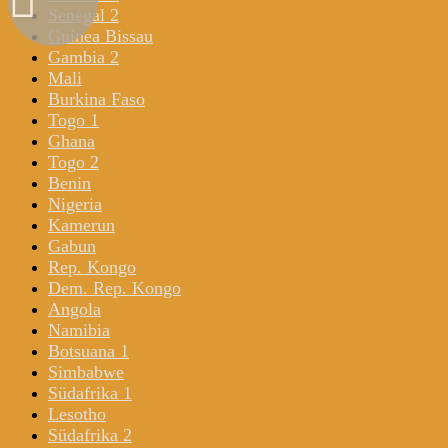
Senegal 2
Guinea Bissau
Gambia 2
Mali
Burkina Faso
Togo 1
Ghana
Togo 2
Benin
Nigeria
Kamerun
Gabun
Rep. Kongo
Dem. Rep. Kongo
Angola
Namibia
Botsuana 1
Simbabwe
Südafrika 1
Lesotho
Südafrika 2