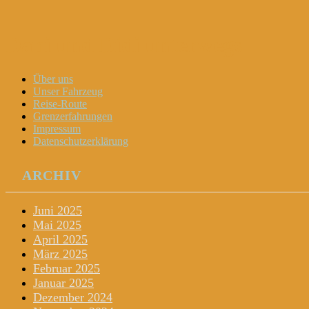
Dani und Didi unterwegs
Menu
Widgets
Search
Skip
Über uns
to
Unser Fahrzeug
content
Reise-Route
Grenzerfahrungen
Impressum
Datenschutzerklärung
ARCHIV
Juni 2025
Mai 2025
April 2025
März 2025
Februar 2025
Januar 2025
Dezember 2024