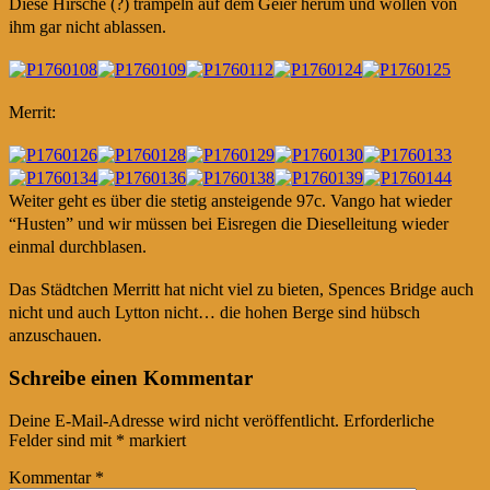
Diese Hirsche (?) trampeln auf dem Geier herum und wollen von
ihm gar nicht ablassen.
Merrit:
Weiter geht es über die stetig ansteigende 97c. Vango hat wieder
“Husten” und wir müssen bei Eisregen die Dieselleitung wieder
einmal durchblasen.
Das Städtchen Merritt hat nicht viel zu bieten, Spences Bridge auch
nicht und auch Lytton nicht… die hohen Berge sind hübsch
anzuschauen.
Post
←
→
Schreibe einen Kommentar
navigation
Deine E-Mail-Adresse wird nicht veröffentlicht.
Erforderliche
Felder sind mit
*
markiert
Kommentar
*