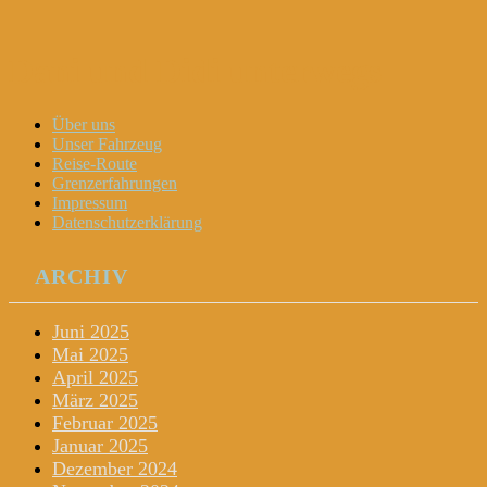
Dani und Didi unterwegs
Menu
Widgets
Search
Skip
Über uns
to
Unser Fahrzeug
content
Reise-Route
Grenzerfahrungen
Impressum
Datenschutzerklärung
ARCHIV
Juni 2025
Mai 2025
April 2025
März 2025
Februar 2025
Januar 2025
Dezember 2024