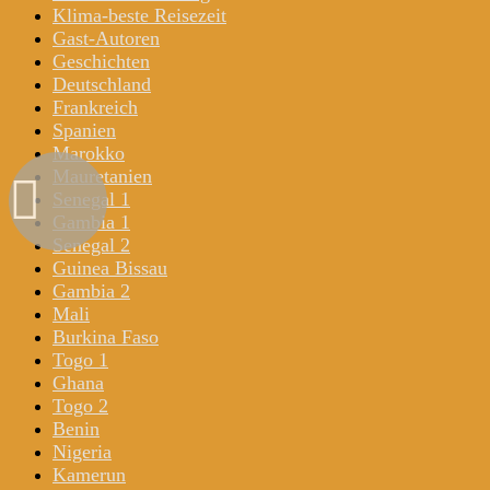
Klima-beste Reisezeit
Gast-Autoren
Geschichten
Deutschland
Frankreich
Spanien
Marokko
Mauretanien
Senegal 1
Gambia 1
Senegal 2
Guinea Bissau
Gambia 2
Mali
Burkina Faso
Togo 1
Ghana
Togo 2
Benin
Nigeria
Kamerun