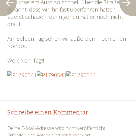
vor unserem Auto so schnell über die Straße
gerannt, dass wir ihn fast überfahren hätten.
Zuerst schauen, dann gehen hat er noch nicht
drauf.
Am selben Tag sehen wir außerdem noch einen
Kondor.
Welch ein Tag!!!
Post
←
→
Schreibe einen Kommentar
navigation
Deine E-Mail-Adresse wird nicht veröffentlicht.
Erforderliche Felder sind mit
*
markiert