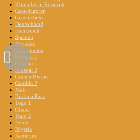
Klima-beste Reisezeit
Gast-Autoren
Geschichten
Deutschland
Frankreich
Spanien
Marokko
Mauretanien
Senegal 1
Gambia 1
Senegal 2
Guinea Bissau
Gambia 2
Mali
Burkina Faso
Togo 1
Ghana
Togo 2
Benin
Nigeria
Kamerun