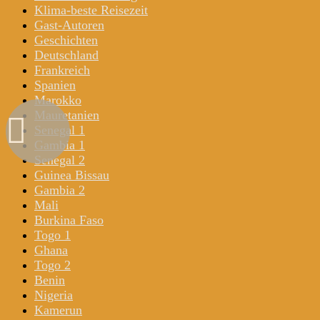
Klima-beste Reisezeit
Gast-Autoren
Geschichten
Deutschland
Frankreich
Spanien
Marokko
Mauretanien
Senegal 1
Gambia 1
Senegal 2
Guinea Bissau
Gambia 2
Mali
Burkina Faso
Togo 1
Ghana
Togo 2
Benin
Nigeria
Kamerun