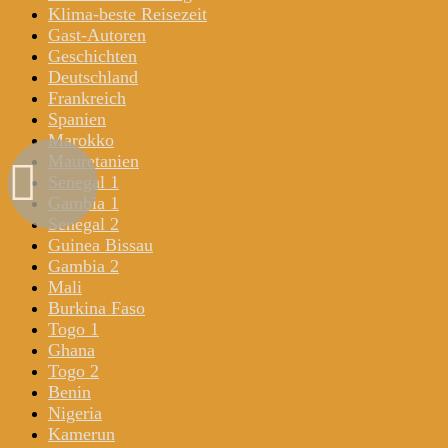
Klima-beste Reisezeit
Gast-Autoren
Geschichten
Deutschland
Frankreich
Spanien
Marokko
Mauretanien
Senegal 1
Gambia 1
Senegal 2
Guinea Bissau
Gambia 2
Mali
Burkina Faso
Togo 1
Ghana
Togo 2
Benin
Nigeria
Kamerun