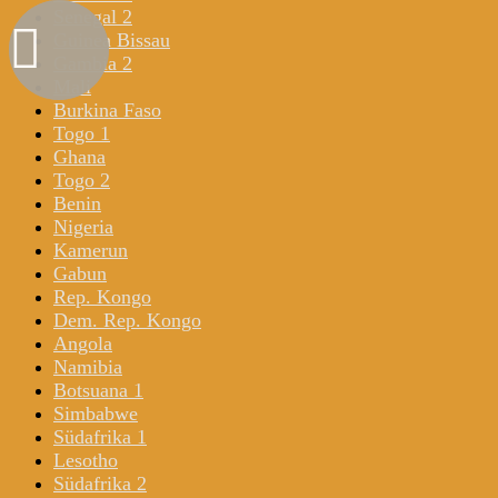
Senegal 2
Guinea Bissau
Gambia 2
Mali
Burkina Faso
Togo 1
Ghana
Togo 2
Benin
Nigeria
Kamerun
Gabun
Rep. Kongo
Dem. Rep. Kongo
Angola
Namibia
Botsuana 1
Simbabwe
Südafrika 1
Lesotho
Südafrika 2