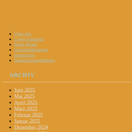
Dani und Didi unterwegs
Menu
Widgets
Search
Skip
Über uns
to
Unser Fahrzeug
content
Reise-Route
Grenzerfahrungen
Impressum
Datenschutzerklärung
ARCHIV
Juni 2025
Mai 2025
April 2025
März 2025
Februar 2025
Januar 2025
Dezember 2024