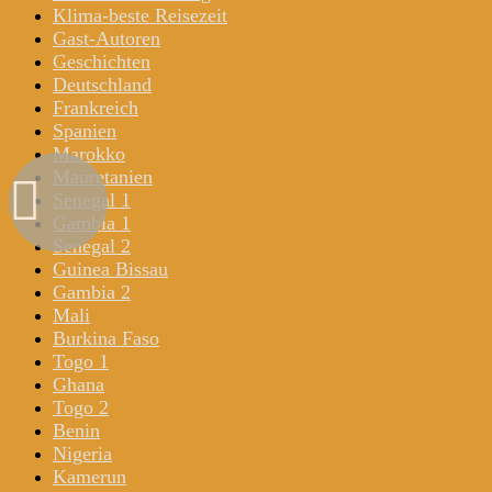
Klima-beste Reisezeit
Gast-Autoren
Geschichten
Deutschland
Frankreich
Spanien
Marokko
Mauretanien
Senegal 1
Gambia 1
Senegal 2
Guinea Bissau
Gambia 2
Mali
Burkina Faso
Togo 1
Ghana
Togo 2
Benin
Nigeria
Kamerun