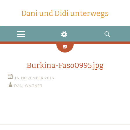
Dani und Didi unterwegs
MENU
WIDGETS
SEARCH
Burkina-Faso0995.jpg
16. NOVEMBER 2016
DANI WAGNER
←