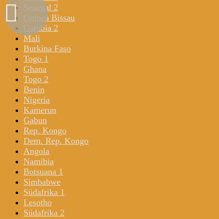
Senegal 2
Guinea Bissau
Gambia 2
Mali
Burkina Faso
Togo 1
Ghana
Togo 2
Benin
Nigeria
Kamerun
Gabun
Rep. Kongo
Dem. Rep. Kongo
Angola
Namibia
Botsuana 1
Simbabwe
Südafrika 1
Lesotho
Südafrika 2