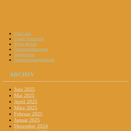
Dani und Didi unterwegs
Menu
Widgets
Search
Skip
Über uns
to
Unser Fahrzeug
content
Reise-Route
Grenzerfahrungen
Impressum
Datenschutzerklärung
ARCHIV
Juni 2025
Mai 2025
April 2025
März 2025
Februar 2025
Januar 2025
Dezember 2024