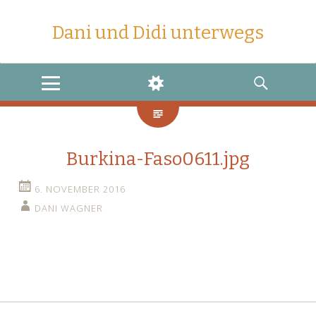
Dani und Didi unterwegs
MENU
WIDGETS
SEARCH
Burkina-Faso0611.jpg
6. NOVEMBER 2016
DANI WAGNER
←