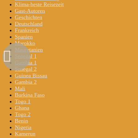
Klima-beste Reisezeit
Gast-Autoren
Geschichten
Deutschland
Frankreich
Spanien
Marokko
Mauretanien
Senegal 1
Gambia 1
Senegal 2
Guinea Bissau
Gambia 2
Mali
Burkina Faso
Togo 1
Ghana
Togo 2
Benin
Nigeria
Kamerun