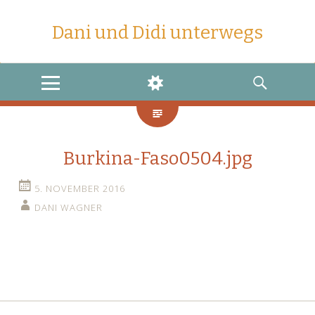
Dani und Didi unterwegs
MENU
WIDGETS
SEARCH
Burkina-Faso0504.jpg
5. NOVEMBER 2016
DANI WAGNER
←