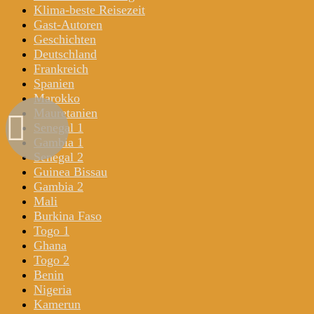
Klima-beste Reisezeit
Gast-Autoren
Geschichten
Deutschland
Frankreich
Spanien
Marokko
Mauretanien
Senegal 1
Gambia 1
Senegal 2
Guinea Bissau
Gambia 2
Mali
Burkina Faso
Togo 1
Ghana
Togo 2
Benin
Nigeria
Kamerun