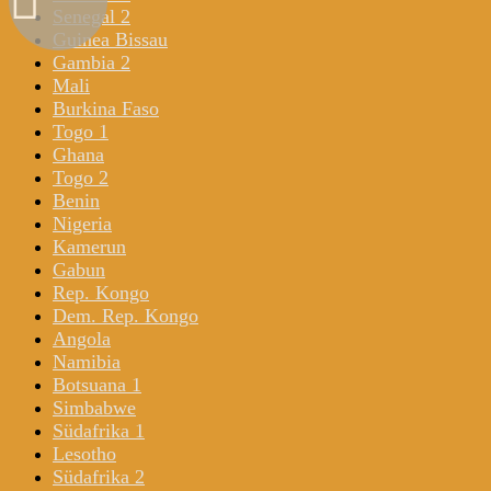
Senegal 2
Guinea Bissau
Gambia 2
Mali
Burkina Faso
Togo 1
Ghana
Togo 2
Benin
Nigeria
Kamerun
Gabun
Rep. Kongo
Dem. Rep. Kongo
Angola
Namibia
Botsuana 1
Simbabwe
Südafrika 1
Lesotho
Südafrika 2