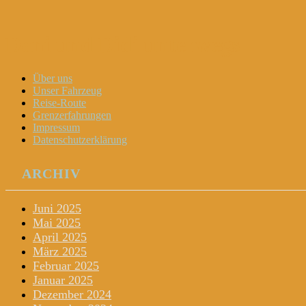
Dani und Didi unterwegs
Menu
Widgets
Search
Skip
Über uns
to
Unser Fahrzeug
content
Reise-Route
Grenzerfahrungen
Impressum
Datenschutzerklärung
ARCHIV
Juni 2025
Mai 2025
April 2025
März 2025
Februar 2025
Januar 2025
Dezember 2024