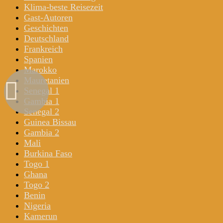
Klima-beste Reisezeit
Gast-Autoren
Geschichten
Deutschland
Frankreich
Spanien
Marokko
Mauretanien
Senegal 1
Gambia 1
Senegal 2
Guinea Bissau
Gambia 2
Mali
Burkina Faso
Togo 1
Ghana
Togo 2
Benin
Nigeria
Kamerun