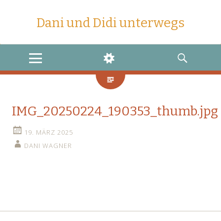
Dani und Didi unterwegs
MENU
WIDGETS
SEARCH
IMG_20250224_190353_thumb.jpg
19. MÄRZ 2025
DANI WAGNER
←