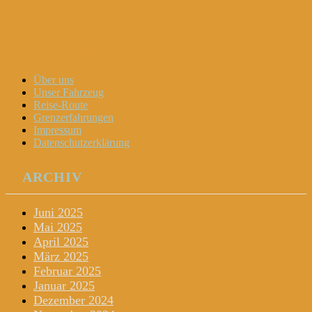
Dani und Didi unterwegs
Menu
Widgets
Search
Skip
Über uns
to
Unser Fahrzeug
content
Reise-Route
Grenzerfahrungen
Impressum
Datenschutzerklärung
ARCHIV
Juni 2025
Mai 2025
April 2025
März 2025
Februar 2025
Januar 2025
Dezember 2024