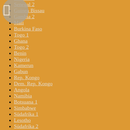
Senegal 2
Guinea Bissau
Gambia 2
Mali
Burkina Faso
Togo 1
Ghana
Togo 2
Benin
Nigeria
Kamerun
Gabun
Rep. Kongo
Dem. Rep. Kongo
Angola
Namibia
Botsuana 1
Simbabwe
Südafrika 1
Lesotho
Südafrika 2