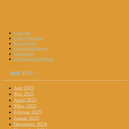
Dani und Didi unterwegs
Menu
Widgets
Search
Skip
Über uns
to
Unser Fahrzeug
content
Reise-Route
Grenzerfahrungen
Impressum
Datenschutzerklärung
ARCHIV
Juni 2025
Mai 2025
April 2025
März 2025
Februar 2025
Januar 2025
Dezember 2024