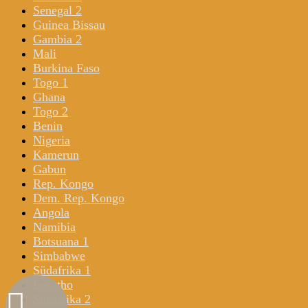
Senegal 2
Guinea Bissau
Gambia 2
Mali
Burkina Faso
Togo 1
Ghana
Togo 2
Benin
Nigeria
Kamerun
Gabun
Rep. Kongo
Dem. Rep. Kongo
Angola
Namibia
Botsuana 1
Simbabwe
Südafrika 1
Lesotho
Südafrika 2