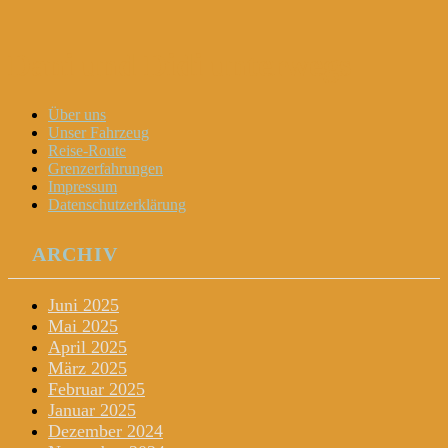
Dani und Didi unterwegs
Menu
Widgets
Search
Skip
Über uns
to
Unser Fahrzeug
content
Reise-Route
Grenzerfahrungen
Impressum
Datenschutzerklärung
ARCHIV
Juni 2025
Mai 2025
April 2025
März 2025
Februar 2025
Januar 2025
Dezember 2024