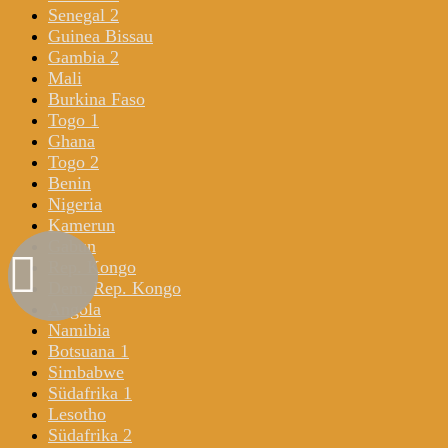
Senegal 2
Guinea Bissau
Gambia 2
Mali
Burkina Faso
Togo 1
Ghana
Togo 2
Benin
Nigeria
Kamerun
Gabun
Rep. Kongo
Dem. Rep. Kongo
Angola
Namibia
Botsuana 1
Simbabwe
Südafrika 1
Lesotho
Südafrika 2