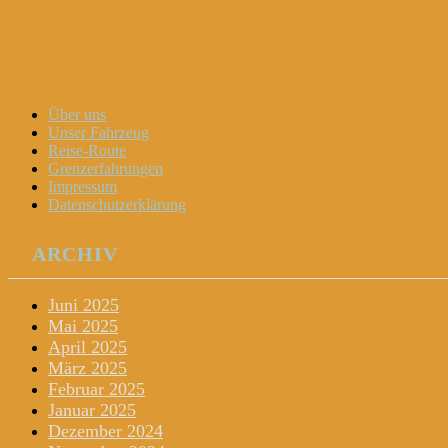
Dani und Didi unterwegs
Menu
Widgets
Search
Skip
Über uns
to
Unser Fahrzeug
content
Reise-Route
Grenzerfahrungen
Impressum
Datenschutzerklärung
ARCHIV
Juni 2025
Mai 2025
April 2025
März 2025
Februar 2025
Januar 2025
Dezember 2024