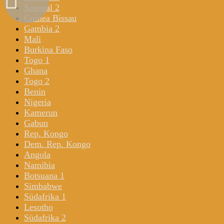
Senegal 2
Guinea Bissau
Gambia 2
Mali
Burkina Faso
Togo 1
Ghana
Togo 2
Benin
Nigeria
Kamerun
Gabun
Rep. Kongo
Dem. Rep. Kongo
Angola
Namibia
Botsuana 1
Simbabwe
Südafrika 1
Lesotho
Südafrika 2