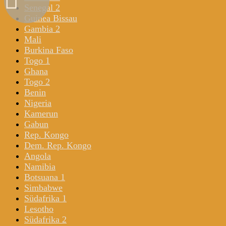
Senegal 2
Guinea Bissau
Gambia 2
Mali
Burkina Faso
Togo 1
Ghana
Togo 2
Benin
Nigeria
Kamerun
Gabun
Rep. Kongo
Dem. Rep. Kongo
Angola
Namibia
Botsuana 1
Simbabwe
Südafrika 1
Lesotho
Südafrika 2