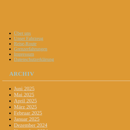
Dani und Didi unterwegs
Menu
Widgets
Search
Skip
Über uns
to
Unser Fahrzeug
content
Reise-Route
Grenzerfahrungen
Impressum
Datenschutzerklärung
ARCHIV
Juni 2025
Mai 2025
April 2025
März 2025
Februar 2025
Januar 2025
Dezember 2024