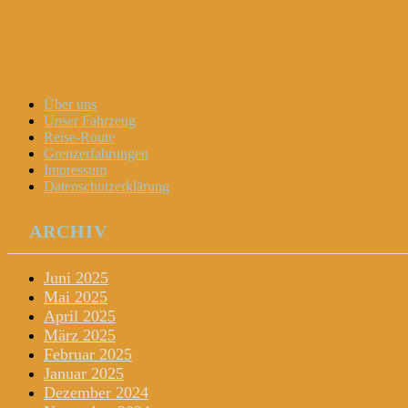
Dani und Didi unterwegs
Menu
Widgets
Search
Skip
Über uns
to
Unser Fahrzeug
content
Reise-Route
Grenzerfahrungen
Impressum
Datenschutzerklärung
ARCHIV
Juni 2025
Mai 2025
April 2025
März 2025
Februar 2025
Januar 2025
Dezember 2024