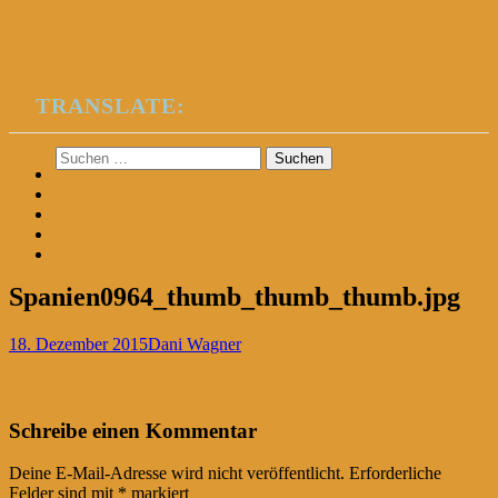
TRANSLATE:
Suchen
nach:
Spanien0964_thumb_thumb_thumb.jpg
18. Dezember 2015
Dani Wagner
Post
←
Schreibe einen Kommentar
navigation
Deine E-Mail-Adresse wird nicht veröffentlicht.
Erforderliche
Felder sind mit
*
markiert