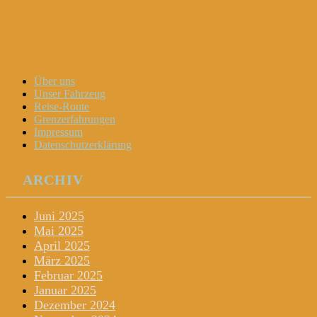
Dani und Didi unterwegs
Menu
Widgets
Search
Skip
Über uns
to
Unser Fahrzeug
content
Reise-Route
Grenzerfahrungen
Impressum
Datenschutzerklärung
ARCHIV
Juni 2025
Mai 2025
April 2025
März 2025
Februar 2025
Januar 2025
Dezember 2024