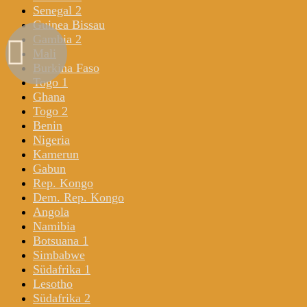
Senegal 2
Guinea Bissau
Gambia 2
Mali
Burkina Faso
Togo 1
Ghana
Togo 2
Benin
Nigeria
Kamerun
Gabun
Rep. Kongo
Dem. Rep. Kongo
Angola
Namibia
Botsuana 1
Simbabwe
Südafrika 1
Lesotho
Südafrika 2