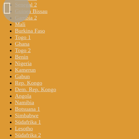
Senegal 2
Guinea Bissau
Gambia 2
Mali
Burkina Faso
Togo 1
Ghana
Togo 2
Benin
Nigeria
Kamerun
Gabun
Rep. Kongo
Dem. Rep. Kongo
Angola
Namibia
Botsuana 1
Simbabwe
Südafrika 1
Lesotho
Südafrika 2