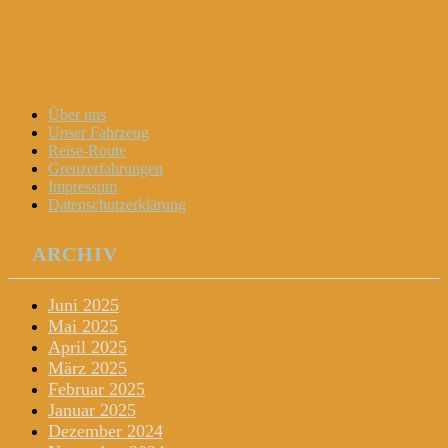
Dani und Didi unterwegs
Menu
Widgets
Search
Skip
Über uns
to
Unser Fahrzeug
content
Reise-Route
Grenzerfahrungen
Impressum
Datenschutzerklärung
ARCHIV
Juni 2025
Mai 2025
April 2025
März 2025
Februar 2025
Januar 2025
Dezember 2024