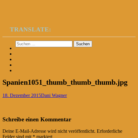
TRANSLATE:
Suchen
nach:
Spanien1051_thumb_thumb_thumb.jpg
18. Dezember 2015
Dani Wagner
Post
←
Schreibe einen Kommentar
navigation
Deine E-Mail-Adresse wird nicht veröffentlicht.
Erforderliche
Felder sind mit
*
markiert