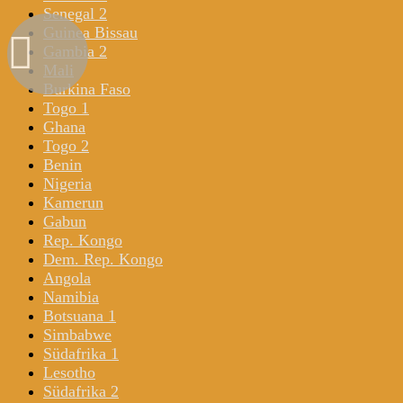
Senegal 2
Guinea Bissau
Gambia 2
Mali
Burkina Faso
Togo 1
Ghana
Togo 2
Benin
Nigeria
Kamerun
Gabun
Rep. Kongo
Dem. Rep. Kongo
Angola
Namibia
Botsuana 1
Simbabwe
Südafrika 1
Lesotho
Südafrika 2