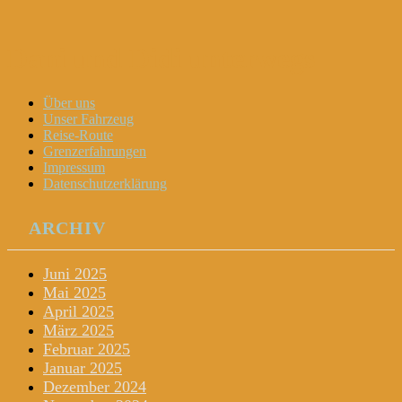
Dani und Didi unterwegs
Menu
Widgets
Search
Skip
Über uns
to
Unser Fahrzeug
content
Reise-Route
Grenzerfahrungen
Impressum
Datenschutzerklärung
ARCHIV
Juni 2025
Mai 2025
April 2025
März 2025
Februar 2025
Januar 2025
Dezember 2024