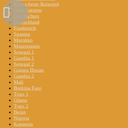
Klima-beste Reisezeit
Gast-Autoren
Geschichten
Deutschland
Frankreich
Spanien
Marokko
Mauretanien
Senegal 1
Gambia 1
Senegal 2
Guinea Bissau
Gambia 2
Mali
Burkina Faso
Togo 1
Ghana
Togo 2
Benin
Nigeria
Kamerun