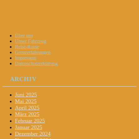
Dani und Didi unterwegs
Menu
Widgets
Search
Skip
Über uns
to
Unser Fahrzeug
content
Reise-Route
Grenzerfahrungen
Impressum
Datenschutzerklärung
ARCHIV
Juni 2025
Mai 2025
April 2025
März 2025
Februar 2025
Januar 2025
Dezember 2024