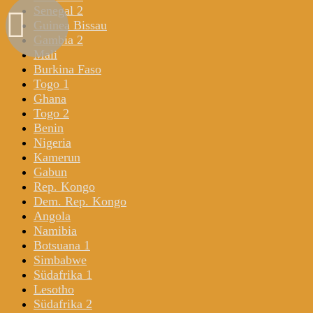
Senegal 2
Guinea Bissau
Gambia 2
Mali
Burkina Faso
Togo 1
Ghana
Togo 2
Benin
Nigeria
Kamerun
Gabun
Rep. Kongo
Dem. Rep. Kongo
Angola
Namibia
Botsuana 1
Simbabwe
Südafrika 1
Lesotho
Südafrika 2