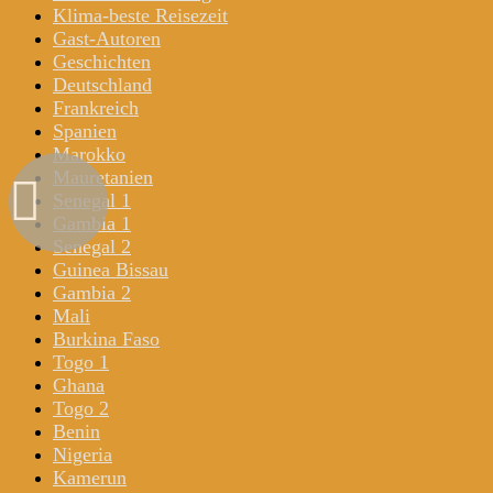
Klima-beste Reisezeit
Gast-Autoren
Geschichten
Deutschland
Frankreich
Spanien
Marokko
Mauretanien
Senegal 1
Gambia 1
Senegal 2
Guinea Bissau
Gambia 2
Mali
Burkina Faso
Togo 1
Ghana
Togo 2
Benin
Nigeria
Kamerun