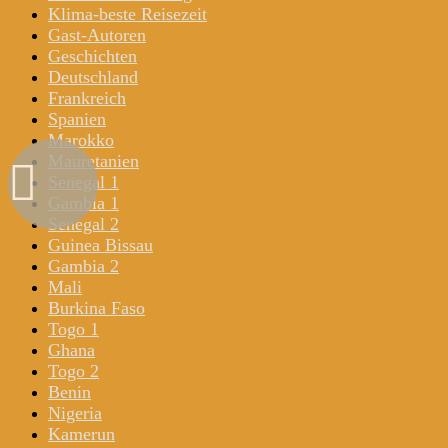
Klima-beste Reisezeit
Gast-Autoren
Geschichten
Deutschland
Frankreich
Spanien
Marokko
Mauretanien
Senegal 1
Gambia 1
Senegal 2
Guinea Bissau
Gambia 2
Mali
Burkina Faso
Togo 1
Ghana
Togo 2
Benin
Nigeria
Kamerun