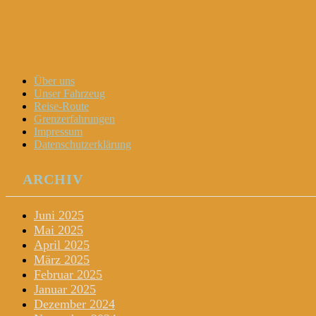
Dani und Didi unterwegs
Menu
Widgets
Search
Skip
Über uns
to
Unser Fahrzeug
content
Reise-Route
Grenzerfahrungen
Impressum
Datenschutzerklärung
ARCHIV
Juni 2025
Mai 2025
April 2025
März 2025
Februar 2025
Januar 2025
Dezember 2024