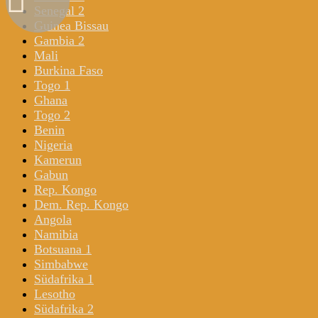
Senegal 2
Guinea Bissau
Gambia 2
Mali
Burkina Faso
Togo 1
Ghana
Togo 2
Benin
Nigeria
Kamerun
Gabun
Rep. Kongo
Dem. Rep. Kongo
Angola
Namibia
Botsuana 1
Simbabwe
Südafrika 1
Lesotho
Südafrika 2