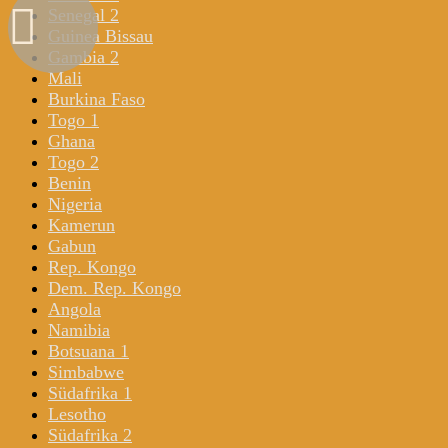
Senegal 2
Guinea Bissau
Gambia 2
Mali
Burkina Faso
Togo 1
Ghana
Togo 2
Benin
Nigeria
Kamerun
Gabun
Rep. Kongo
Dem. Rep. Kongo
Angola
Namibia
Botsuana 1
Simbabwe
Südafrika 1
Lesotho
Südafrika 2