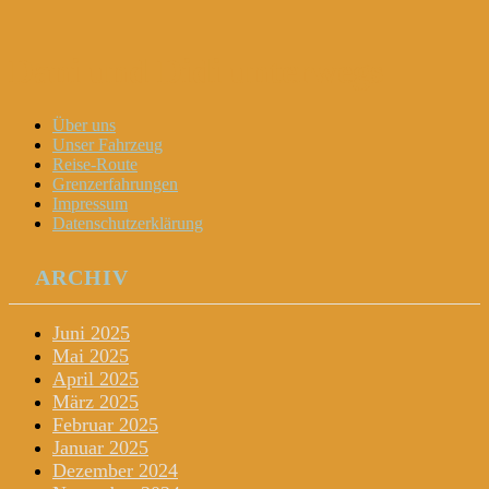
Dani und Didi unterwegs
Menu
Widgets
Search
Skip
Über uns
to
Unser Fahrzeug
content
Reise-Route
Grenzerfahrungen
Impressum
Datenschutzerklärung
ARCHIV
Juni 2025
Mai 2025
April 2025
März 2025
Februar 2025
Januar 2025
Dezember 2024